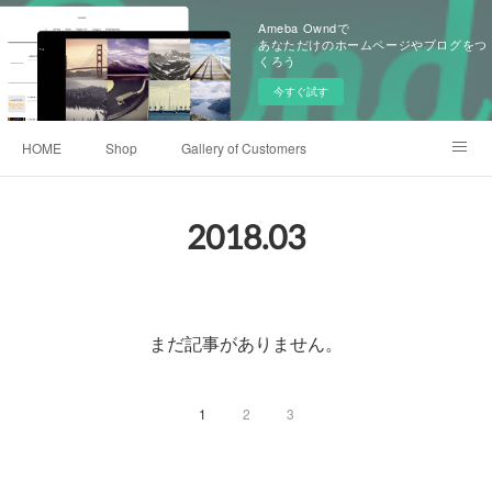
Ameba Owndで
あなただけのホームページやブログをつ
くろう
今すぐ試す
HOME
Shop
Gallery of Customers
Old Items of KoKoKnit
Event History
Ameblo
2018
.
03
まだ記事がありません。
1
2
3