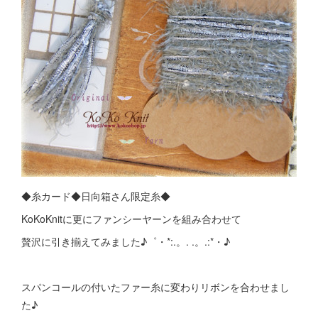
◆糸カード◆日向箱さん限定糸◆
KoKoKnitに更にファンシーヤーンを組み合わせて
贅沢に引き揃えてみました♪゜・*:.。. .。.:*・♪
スパンコールの付いたファー糸に変わりリボンを合わせまし
た♪