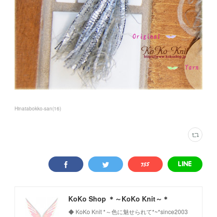
Hinatabokko-san
(
16
)
KoKo Shop ＊～KoKo Knit～＊
◆ KoKo Knit *～色に魅せられて*~*since2003