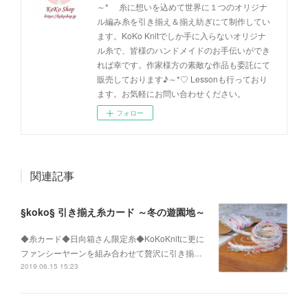
～* 糸に想いを込めて世界に１つのオリジナ
ル編み糸を引き揃え＆揃え紡ぎにて制作してい
ます。KoKo Knitでしか手に入らないオリジナ
ル糸で、皆様のハンドメイドのお手伝いができ
れば幸です。作家様方の素敵な作品も委託にて
販売しております♪～*♡ Lessonも行っており
ます。お気軽にお問い合わせください。
フォロー
関連記事
§koko§ 引き揃え糸カード ～冬の遊園地～
◆糸カード◆日向箱さん限定糸◆KoKoKnitに更に
ファンシーヤーンを組み合わせて贅沢に引き揃…
2019.06.15 15:23