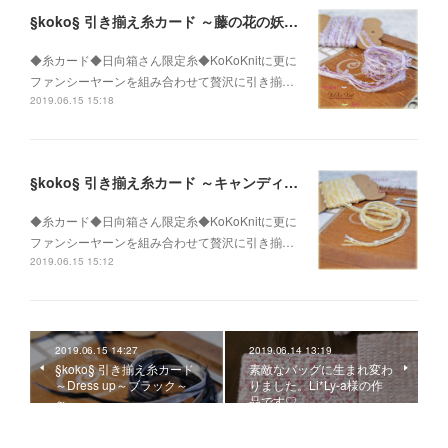
§koko§ 引き揃え糸カード ～藤の花の妖精～
◆糸カード◆日向箱さん限定糸◆KoKoKnitに更に
ファンシーヤーンを組み合わせて贅沢に引き揃…
2019.06.15 15:18
§koko§ 引き揃え糸カード ～キャンディー～希望～
◆糸カード◆日向箱さん限定糸◆KoKoKnitに更に
ファンシーヤーンを組み合わせて贅沢に引き揃…
2019.06.15 15:12
2019.06.15 14:27
2019.06.14 13:19
§koko§ 引き揃え糸カード
素敵なバッグに生まれ変わ
～Dress up～ブラック～
りました。Li*Ly-a様の作
～
品です♡