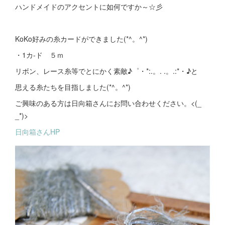
ハンドメイドのアクセントに如何ですか～☆彡
KoKo好みの糸カードができました(*^。^*)
・1カ-ド ５ｍ
リボン、レース糸等でとにかく素敵♪゜・*:.。. .。.:*・♪と
思える糸たちを目指しました(*^。^*)
ご興味のある方は日向箱さんにお問い合わせください。<(_
_*)>
日向箱さんHP