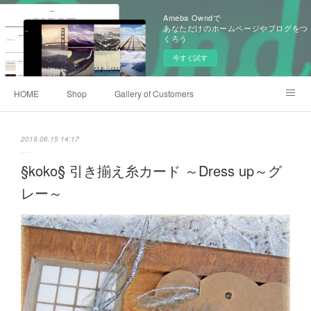
Ameba Owndで
あなただけのホームページやブログをつ
くろう
今すぐ試す
HOME
Shop
Gallery of Customers
Old Items of KoKoKnit
Event History
Ameblo
2019.06.15 14:17
§koko§ 引き揃え糸カード ～Dress up～グ
レー～