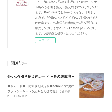
～* 糸に想いを込めて世界に１つのオリジナ
ル編み糸を引き揃え＆揃え紡ぎにて制作してい
ます。KoKo Knitでしか手に入らないオリジナ
ル糸で、皆様のハンドメイドのお手伝いができ
れば幸です。作家様方の素敵な作品も委託にて
販売しております♪～*♡ Lessonも行っており
ます。お気軽にお問い合わせください。
フォロー
関連記事
§koko§ 引き揃え糸カード ～冬の遊園地～
◆糸カード◆日向箱さん限定糸◆KoKoKnitに更に
ファンシーヤーンを組み合わせて贅沢に引き揃…
2019.06.15 15:23