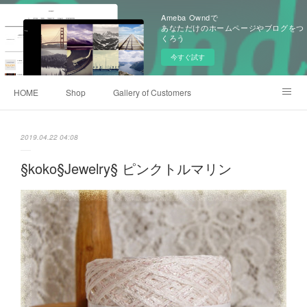
Ameba Owndで
あなただけのホームページやブログをつ
くろう
今すぐ試す
HOME
Shop
Gallery of Customers
Old Items of KoKoKnit
Event History
Ameblo
2019.04.22 04:08
§koko§Jewelry§ ピンクトルマリン