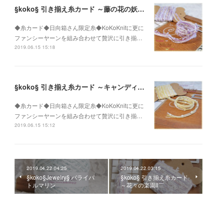
§koko§ 引き揃え糸カード ～藤の花の妖精～
◆糸カード◆日向箱さん限定糸◆KoKoKnitに更に
ファンシーヤーンを組み合わせて贅沢に引き揃…
2019.06.15 15:18
§koko§ 引き揃え糸カード ～キャンディー～希望～
◆糸カード◆日向箱さん限定糸◆KoKoKnitに更に
ファンシーヤーンを組み合わせて贅沢に引き揃…
2019.06.15 15:12
2019.04.22 04:25
2019.04.22 03:15
§koko§Jewelry§ パライバ
§koko§ 引き揃え糸カード
トルマリン
～花々の楽園Ⅱ￣