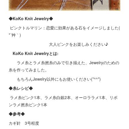
◆KoKo Knit Jewelry◆
ピンクトルマリン：恋愛に効果がある石をイメージしました(
*´艸｀)
大人ピンクをお楽しみください♪
KoKo Knit Jewelryとは:
ラメ糸とラメ糸撚糸のみで引き揃えた、Jewelryのための
糸を作ってみました。
もちろんJewelry以外にもお使いください(*^^*)
◆糸レシピ◆
ラメ糸ピンク1本、ラメ糸白銀2本、オーロララメ1本、リボ
ンラメ撚糸ピンク1本
◆参考◆
カギ針 3号程度