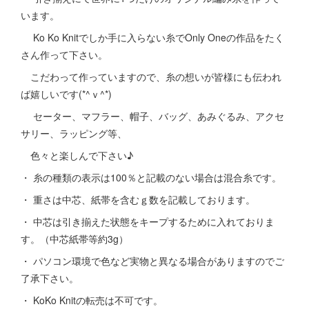
います。
Ko Ko Knitでしか手に入らない糸でOnly Oneの作品をたく
さん作って下さい。
こだわって作っていますので、糸の想いが皆様にも伝われ
ば嬉しいです(*^ｖ^*)
セーター、マフラー、帽子、バッグ、あみぐるみ、アクセ
サリー、ラッピング等、
色々と楽しんで下さい♪
・ 糸の種類の表示は100％と記載のない場合は混合糸です。
・ 重さは中芯、紙帯を含むｇ数を記載しております。
・ 中芯は引き揃えた状態をキープするために入れておりま
す。（中芯紙帯等約3g）
・ パソコン環境で色など実物と異なる場合がありますのでご
了承下さい。
・ KoKo Knitの転売は不可です。