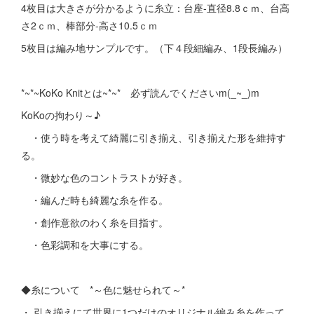
4枚目は大きさが分かるように糸立：台座-直径8.8ｃｍ、台高
さ2ｃｍ、棒部分-高さ10.5ｃｍ
5枚目は編み地サンプルです。（下４段細編み、1段長編み）
*~*~KoKo Knitとは~*~* 必ず読んでくださいm(_~_)m
KoKoの拘わり～♪
・使う時を考えて綺麗に引き揃え、引き揃えた形を維持す
る。
・微妙な色のコントラストが好き。
・編んだ時も綺麗な糸を作る。
・創作意欲のわく糸を目指す。
・色彩調和を大事にする。
◆糸について *～色に魅せられて～*
・ 引き揃えにて世界に1つだけのオリジナル編み糸を作って