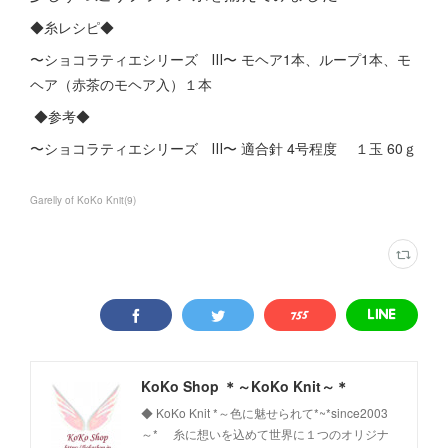
◆糸レシピ◆
〜ショコラティエシリーズ Ⅲ〜 モヘア1本、ループ1本、モ
ヘア（赤茶のモヘア入）１本
◆参考◆
〜ショコラティエシリーズ Ⅲ〜 適合針 4号程度 １玉 60ｇ
Garelly of KoKo Knit
(
9
)
KoKo Shop ＊～KoKo Knit～＊
◆ KoKo Knit *～色に魅せられて*~*since2003
～* 糸に想いを込めて世界に１つのオリジナ