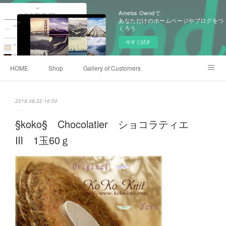
Ameba Owndで
あなただけのホームページやブログをつ
くろう
今すぐ試す
HOME
Shop
Gallery of Customers
Old Items of KoKoKnit
Event History
Ameblo
2018.08.22 16:50
§koko§ Chocolatier ショコラティエ
Ⅲ 1玉60ｇ