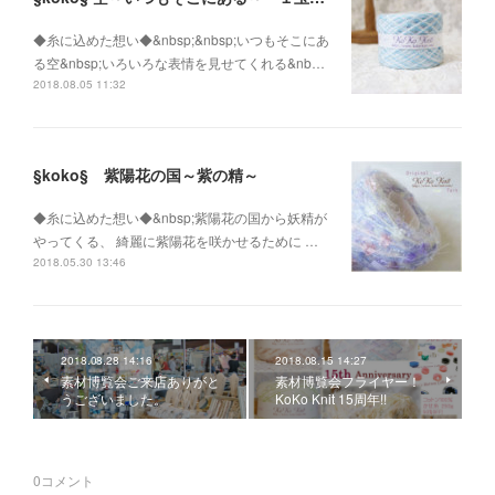
◆糸に込めた想い◆&nbsp;&nbsp;いつもそこにあ
る空&nbsp;いろいろな表情を見せてくれる&nb…
2018.08.05 11:32
§koko§ 紫陽花の国～紫の精～
◆糸に込めた想い◆&nbsp;紫陽花の国から妖精が
やってくる、 綺麗に紫陽花を咲かせるために …
2018.05.30 13:46
2018.08.28 14:16
2018.08.15 14:27
素材博覧会ご来店ありがと
素材博覧会フライヤー！
うございました。
KoKo Knit 15周年!!
0
コメント