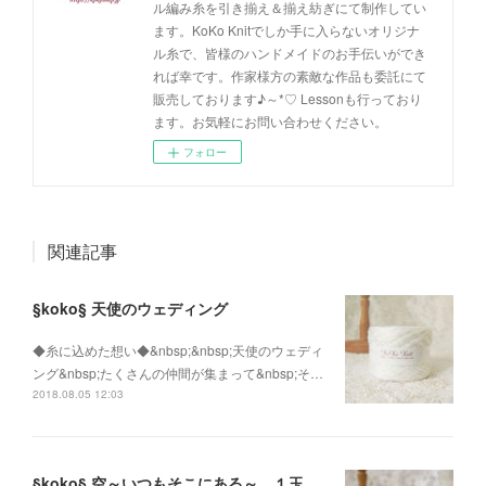
ル編み糸を引き揃え＆揃え紡ぎにて制作してい
ます。KoKo Knitでしか手に入らないオリジナ
ル糸で、皆様のハンドメイドのお手伝いができ
れば幸です。作家様方の素敵な作品も委託にて
販売しております♪～*♡ Lessonも行っており
ます。お気軽にお問い合わせください。
フォロー
関連記事
§koko§ 天使のウェディング
◆糸に込めた想い◆&nbsp;&nbsp;天使のウェディ
ング&nbsp;たくさんの仲間が集まって&nbsp;そ…
2018.08.05 12:03
§koko§ 空～いつもそこにある～ １玉45g