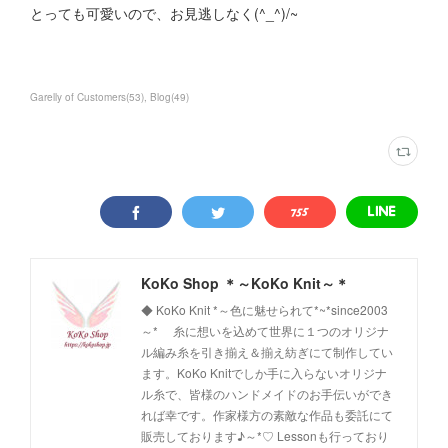
とっても可愛いので、お見逃しなく(^_^)/~
Garelly of Customers
(
53
)
Blog
(
49
)
KoKo Shop ＊～KoKo Knit～＊
◆ KoKo Knit *～色に魅せられて*~*since2003
～* 糸に想いを込めて世界に１つのオリジナ
ル編み糸を引き揃え＆揃え紡ぎにて制作してい
ます。KoKo Knitでしか手に入らないオリジナ
ル糸で、皆様のハンドメイドのお手伝いができ
れば幸です。作家様方の素敵な作品も委託にて
販売しております♪～*♡ Lessonも行っており