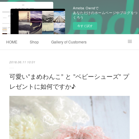
Ameba Owndで
あなただけのホームページやブログをつ
くろう
今すぐ試す
HOME
Shop
Gallery of Customers
Old Items of KoKoKnit
Event History
Ameblo
2018.06.11 10:01
可愛い”まめわんこ” と ”ベビーシューズ” プ
レゼントに如何ですか♪