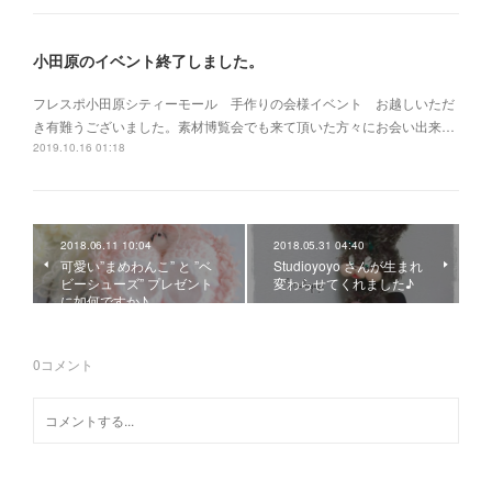
小田原のイベント終了しました。
フレスポ小田原シティーモール 手作りの会様イベント お越しいただ
き有難うございました。素材博覧会でも来て頂いた方々にお会い出来…
2019.10.16 01:18
2018.06.11 10:04
2018.05.31 04:40
可愛い”まめわんこ” と ”ベ
Studioyoyo さんが生まれ
ビーシューズ” プレゼント
変わらせてくれました♪
に如何ですか♪
0
コメント