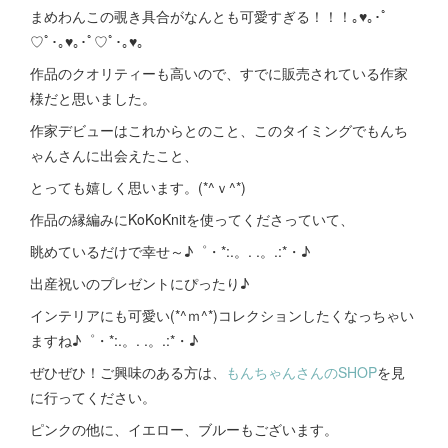
まめわんこの覗き具合がなんとも可愛すぎる！！！｡♥｡･ﾟ
♡ﾟ･｡♥｡･ﾟ♡ﾟ･｡♥｡
作品のクオリティーも高いので、すでに販売されている作家
様だと思いました。
作家デビューはこれからとのこと、このタイミングでもんち
ゃんさんに出会えたこと、
とっても嬉しく思います。(*^ｖ^*)
作品の縁編みにKoKoKnitを使ってくださっていて、
眺めているだけで幸せ～♪゜・*:.。. .。.:*・♪
出産祝いのプレゼントにぴったり♪
インテリアにも可愛い(*^ｍ^*)コレクションしたくなっちゃい
ますね♪゜・*:.。. .。.:*・♪
ぜひぜひ！ご興味のある方は、
もんちゃんさんのSHOP
を見
に行ってください。
ピンクの他に、イエロー、ブルーもございます。