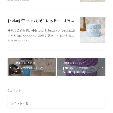
§koko§ 空～いつもそこにある～ １玉45g
◆糸に込めた想い◆&nbsp;&nbsp;いつもそこにあ
る空&nbsp;いろいろな表情を見せてくれる&nb…
2018.08.05 11:32
2018.05.30 13:20
2018.05.23 04:07
メルマガ更新しました
§koko§ リラの精～The
(*^。^*)
Sleeping Beauty～
0
コメント