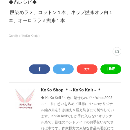
◆糸レシピ◆
段染めラメ、コットン１本、ネップ撚糸オフ白１
本、オーロララメ撚糸１本
Garelly of KoKo Knit
(
9
)
KoKo Shop ＊～KoKo Knit～＊
◆ KoKo Knit *～色に魅せられて*~*since2003
～* 糸に想いを込めて世界に１つのオリジナ
ル編み糸を引き揃え＆揃え紡ぎにて制作してい
ます。KoKo Knitでしか手に入らないオリジナ
ル糸で、皆様のハンドメイドのお手伝いができ
れば幸です。作家様方の素敵な作品も委託にて