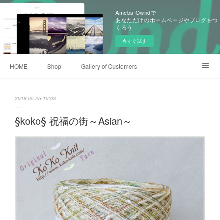
Ameba Owndで
あなただけのホームページやブログをつ
くろう
今すぐ試す
HOME
Shop
Gallery of Customers
Old Items of KoKoKnit
Event History
Ameblo
2018.05.25 10:03
§koko§ 祝福の街～Asian～