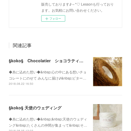
販売しております♪～*♡ Lessonも行っており
ます。お気軽にお問い合わせください。
フォロー
関連記事
§koko§ Chocolatier ショコラティエ Ⅲ 1玉60ｇ
◆糸に込めた想い◆&nbsp;心の中にある想いチョ
コレートにのせて みんなに届け♪&nbsp;ビター…
2018.08.22 16:50
§koko§ 天使のウェディング
◆糸に込めた想い◆&nbsp;&nbsp;天使のウェディ
ング&nbsp;たくさんの仲間が集まって&nbsp;そ…
2018.08.05 12:03