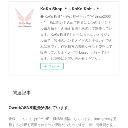
KoKo Shop ＊～KoKo Knit～＊
◆ KoKo Knit *～色に魅せられて*~*since2003
～* 糸に想いを込めて世界に１つのオリジナ
ル編み糸を引き揃え＆揃え紡ぎにて制作してい
ます。KoKo Knitでしか手に入らないオリジナ
ル糸で、皆様のハンドメイドのお手伝いができ
れば幸です。作家様方の素敵な作品も委託にて
販売しております♪～*♡ Lessonも行っており
ます。お気軽にお問い合わせください。
フォロー
関連記事
OwndのSNS連携が切れています。
皆様、こんにちは(*^^*)HP、SNS連携型にしています。Instagramを更
新するとHPも更新されるので便利だったのですが、長い間機能が改…