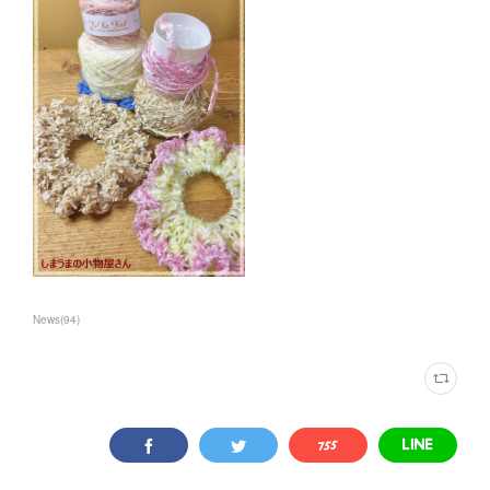
News
(
94
)