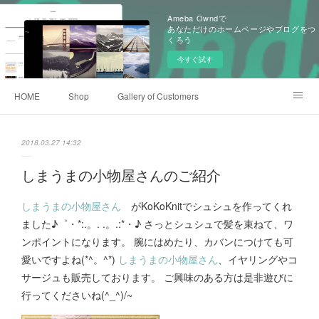
Ameba Owndで
あなただけのホームページやブログをつ
くろう
今すぐ試す
HOME
Shop
Gallery of Customers
Old Items of KoKoKnit
Event History
Ameblo
2018.03.27 14:32
しまうまの小物屋さんのご紹介
しまうまの小物屋さん
がKoKoKnitでシュシュを作ってくれ
ました♪゜・*:.。. .。.:*・♪ さっとシュシュで髪を束ねて、ワ
ンポイントになります。 腕にはめたり、カバンにつけても可
愛いですよね(*^。^*)
しまうまの小物屋さん
、イヤリングやコ
サージュも販売しております。 ご興味のある方は是非遊びに
行ってくださいね(^_^)/~