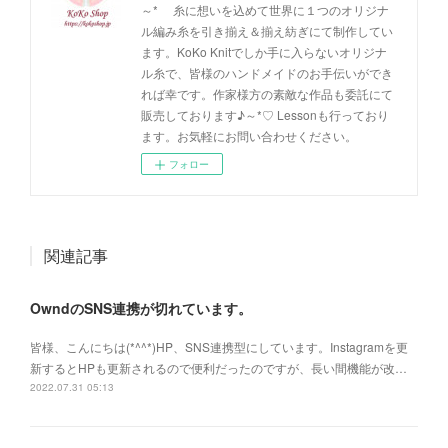
～* 糸に想いを込めて世界に１つのオリジナ
ル編み糸を引き揃え＆揃え紡ぎにて制作してい
ます。KoKo Knitでしか手に入らないオリジナ
ル糸で、皆様のハンドメイドのお手伝いができ
れば幸です。作家様方の素敵な作品も委託にて
販売しております♪～*♡ Lessonも行っており
ます。お気軽にお問い合わせください。
フォロー
関連記事
OwndのSNS連携が切れています。
皆様、こんにちは(*^^*)HP、SNS連携型にしています。Instagramを更
新するとHPも更新されるので便利だったのですが、長い間機能が改…
2022.07.31 05:13