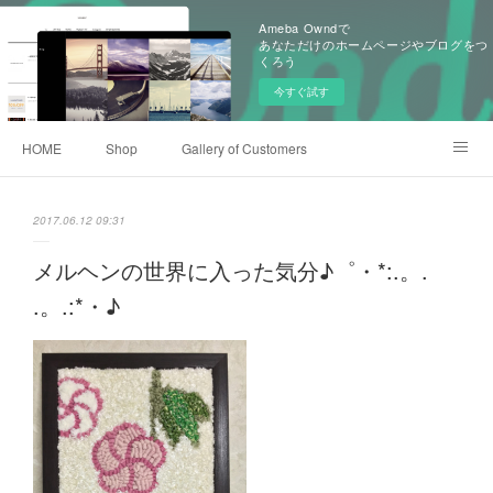
Ameba Owndで
あなただけのホームページやブログをつ
くろう
今すぐ試す
HOME
Shop
Gallery of Customers
Old Items of KoKoKnit
Event History
Ameblo
2017.06.12 09:31
メルヘンの世界に入った気分♪゜・*:.。.
.。.:*・♪