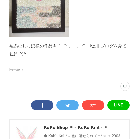
毛糸のしっぽ様の作品♪゜・*:.。. .。.:*・♪是非ブログをみて
ね(^_^)/~
News
(
94
)
KoKo Shop ＊～KoKo Knit～＊
◆ KoKo Knit *～色に魅せられて*~*since2003