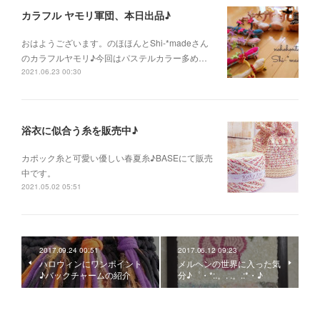
カラフル ヤモリ軍団、本日出品♪
おはようございます。のほほんとShi-*madeさん
のカラフルヤモリ♪今回はパステルカラー多め…
2021.06.23 00:30
浴衣に似合う糸を販売中♪
カポック糸と可愛い優しい春夏糸♪BASEにて販売
中です。
2021.05.02 05:51
2017.09.24 00:51
2017.06.12 09:23
ハロウィンにワンポイント
メルヘンの世界に入った気
♪バックチャームの紹介
分♪゜・*:.。. .。.:*・♪