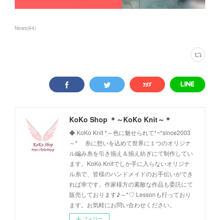
News
(
94
)
KoKo Shop ＊～KoKo Knit～＊
◆ KoKo Knit *～色に魅せられて*~*since2003
～* 糸に想いを込めて世界に１つのオリジナ
ル編み糸を引き揃え＆揃え紡ぎにて制作してい
ます。KoKo Knitでしか手に入らないオリジナ
ル糸で、皆様のハンドメイドのお手伝いができ
れば幸です。作家様方の素敵な作品も委託にて
販売しております♪～*♡ Lessonも行っており
ます。お気軽にお問い合わせください。
フォロー