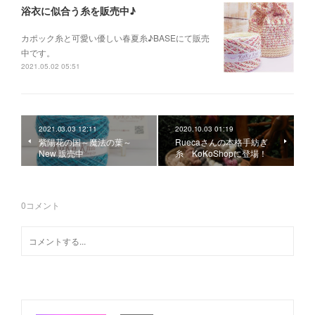
浴衣に似合う糸を販売中♪
カポック糸と可愛い優しい春夏糸♪BASEにて販売
中です。
2021.05.02 05:51
2021.03.03 12:11
2020.10.03 01:19
紫陽花の国～魔法の葉～
Ruecaさんの本格手紡ぎ
New 販売中
糸 KoKoShopに登場！
0
コメント