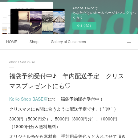
Ameba Owndで
あなただけのホームページやブログをつ
くろう
今すぐ試す
HOME
Shop
Gallery of Customers
Old Items of KoKoKnit
Event History
Ameblo
2020.11.23 07:42
福袋予約受付中♪ 年内配送予定 クリス
マスプレゼントにも♡
KoKo Shop BASE店
にて 福袋予約販売受付中！！
クリスマスにも間に合うように配送予定です。( *´艸｀)
3000円（5000円分）、5000円（8000円分）、10000円
（18000円分＆送料無料）
オリジナル糸から素材糸、手芸用品等色々と入れさせて頂き